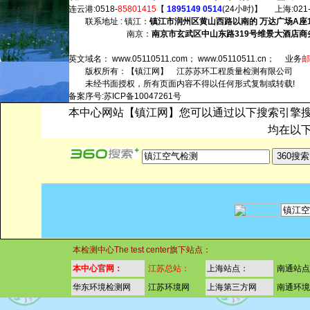
连云港:0518-
85801415
【
1895149 0514
(24小时)】 上海:021
联系地址 : 镇江：
镇江市润州区黄山西路以南的 万达广场A座
南京：
南京市玄武区中山东路319号维景大酒店商务
英文域名：
www.05110511.com
；
www.05110511.cn
； 业务
版权所有：【镇江网】 江苏苏环工程质量检测有限公司
未经书面授权，所有页面内容不得以任何形式复制或转载!
备案序号:
苏ICP备10047261号
本中心网站【镇江网】您可以通过以下搜索引擎
均在以
本检测中心The test center旗下站点：
本中心官网：
江苏总站：
上海站点：
南通站
华东环境检测网
江苏环境网
上海第三方网
南通环