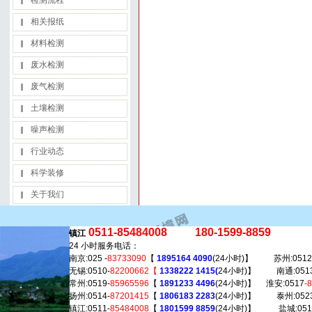
检测流程
相关报纸
材料检测
废水检测
废气检测
土壤检测
噪声检测
行业动态
科学装修
关于我们
0511-85484008 180-1599-8859
镇江
24 小时服务电话：
南京:025 -
83733090
【
1895164 4090
(24小时)】 苏州:0512
无锡:0510-
82200662【
1338222 1415(
24小时)】 南通:0513
常州:0519-
85965596
【
1891233 4496
(24小时)】 淮安:0517
-
扬州:0514-
87201415
【
1806183 2283
(24小时)】 泰州:0523
镇江:0511-
85484008
【
1801599 8859
(24小时)】 盐城:051